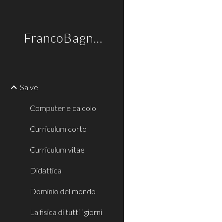
Sk
FrancoBagnoli
Salve
Computer e calcolo
Curriculum corto
Curriculum vitae
Didattica
Dominio del mondo
La fisica di tutti i giorni