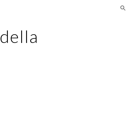
ion
della 