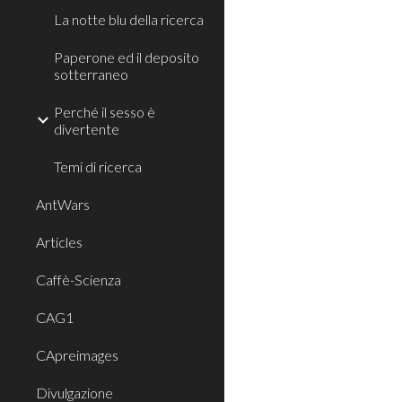
La notte blu della ricerca
Paperone ed il deposito
sotterraneo
Perché il sesso è
divertente
Temi di ricerca
AntWars
Articles
Caffè-Scienza
CAG1
CApreimages
Divulgazione