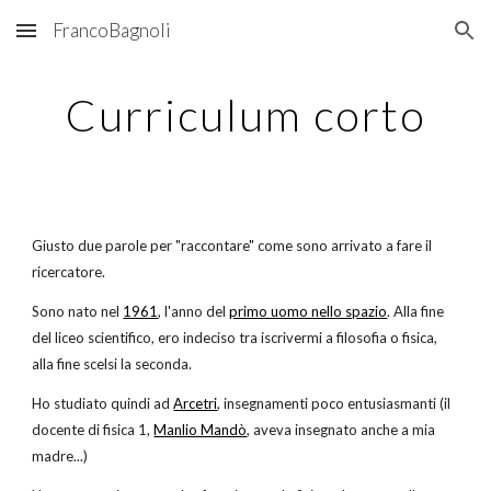
FrancoBagnoli
Skip to main content
Skip to navigation
Curriculum corto
Giusto due parole per "raccontare" come sono arrivato a fare il 
ricercatore.
Sono nato nel
1961
, l'anno del
primo uomo nello spazio
. Alla fine 
del liceo scientifico, ero indeciso tra iscrivermi a filosofia o fisica, 
alla fine scelsi la seconda.
Ho studiato quindi ad
Arcetri
, insegnamenti poco entusiasmanti (il 
docente di fisica 1,
Manlio Mandò
, aveva insegnato anche a mia 
madre...)