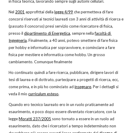
in fisica teorica, lavorando sempre sugli automi cellulari.
Nel
2001
 approfittai della
legge 4/99
 che permetteva di fare 
concorsi riservati ai tecnici laureati con 3 anni di attività di ricerca e 
(passato il concorso) presi servizio come ricercatore di fisica, 
presso il
dipartimento di Energetica
, sempre nella
facoltà di 
Ingegneria
. Finalmente, a 40 anni, potevo smettere di fare fisica 
per hobby e informatica per sopravvivere, e cominciare a fare 
fisica per mestiere e informatica come hobby. Un grosso 
cambiamento. Comunque finalmente
Ho continuato quindi a fare ricerca, pubblicare, dirigere lavori di 
tesi di laurea e di dottrato, partecipare a progetti di ricerca, ecc, 
come prima, e in più ho cominciato ad
insegnare
. Per i dettagli si 
veda il mio
curriculum esteso
.
Quando ero tecnico laureato ero in un ruolo praticamente ad 
esaurimento, e poco dopo essere diventato ricercatore, con la 
legge
Moratti 237/2005
 sono tornato a essere in un ruolo ad 
esaurimento, dato che i ricercatori a tempo indeterminato non 