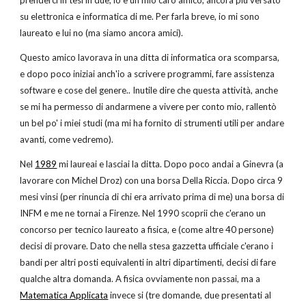
prenderci in tesi in due, io e un mio caro amico, ancora più versato 
su elettronica e informatica di me. Per farla breve, io mi sono 
laureato e lui no (ma siamo ancora amici). 
Questo amico lavorava in una ditta di informatica ora scomparsa, 
e dopo poco iniziai anch'io a scrivere programmi, fare assistenza 
software e cose del genere.. Inutile dire che questa attività, anche 
se mi ha permesso di andarmene a vivere per conto mio, rallentò 
un bel po' i miei studi (ma mi ha fornito di strumenti utili per andare 
avanti, come vedremo).
Nel
1989
 mi laureai e lasciai la ditta. Dopo poco andai a Ginevra (a 
lavorare con Michel Droz) con una borsa Della Riccia. Dopo circa 9 
mesi vinsi (per rinuncia di chi era arrivato prima di me) una borsa di 
INFM e me ne tornai a Firenze. Nel 1990 scoprii che c'erano un 
concorso per tecnico laureato a fisica, e (come altre 40 persone) 
decisi di provare. Dato che nella stesa gazzetta ufficiale c'erano i 
bandi per altri posti equivalenti in altri dipartimenti, decisi di fare 
qualche altra domanda. A fisica ovviamente non passai, ma a
Matematica Applicata
 invece si (tre domande, due presentati al 