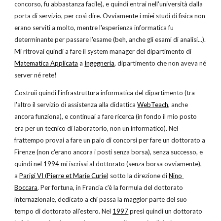
concorso, fu abbastanza facile), e quindi entrai nell'università dalla 
porta di servizio, per così dire. Ovviamente i miei studi di fisica non 
erano serviti a molto, mentre l'esperienza informatica fu 
determinante per passare l'esame (beh, anche gli esami di analisi...). 
Mi ritrovai quindi a fare il system manager del dipartimento di
Matematica Applicata
 a
Ingegneria
, dipartimento che non aveva né 
server né rete!
Costruii quindi l'infrastruttura informatica del dipartimento (tra 
l'altro il servizio di assistenza alla didattica
WebTeach
, anche 
ancora funziona), e continuai a fare ricerca (in fondo il mio posto 
era per un tecnico di laboratorio, non un informatico). Nel 
frattempo provai a fare un paio di concorsi per fare un dottorato a 
Firenze (non c'erano ancora i posti senza borsa), senza successo, e 
quindi nel
1994
 mi iscrissi al dottorato (senza borsa ovviamente), 
a
Parigi VI (Pierre et Marie Curie
) sotto la direzione di
Nino 
Boccara
. Per fortuna, in Francia c'è la formula del dottorato 
internazionale, dedicato a chi passa la maggior parte del suo 
tempo di dottorato all'estero. Nel
1997
 presi quindi un dottorato 