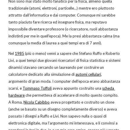
Non sono mai stato molto fanatico per la fisica, almeno quella 
tradizionale (atomi, elettroni, particelle...) mentre ero piuttosto 
attratto dall'informatica e dai computer. Comunque mi sarebbe 
tanto piaciuto fare ricerca ed insegnare fisica, ma reputavo 
impossibile diventare professore (o ricercatore, ruoli abbastanza 
indistinti per me in quell'epoca). Me la presi abbastanza calma (ma 
comunque la media di laurea a quei tempi era di 7 anni).
Nel
1985
 (più o meno) venni a sapere che Stefano Ruffo e Roberto 
Livi, a quei tempi due giovani ricercatori di fisica statistica e sistemi 
dinamici stavano cercando un laureando per costruire un 
calcolatore dedicato alla simulazione di
automi cellulari
, 
argomento di gran moda. I computer dell'epoca erano abbastanza 
scarsi, e
Tommaso Toffoli
 aveva appunto costruito una
scheda 
hardware
 che permetteva di accelerare di molto questo compito. 
A Roma,
Nicola Cabibbo
 aveva progettato e costruito un clone 
(anche se basato su un disegno completamente diverso) e aveva 
passato i disegni a Ruffo e Livi. Non sapevo nulla o quasi di 
elettronica digitale, ma l'argomento mi interessava, e li convinsi a 