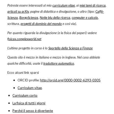
Potreste essere interessati al mio
curriculum vitae
, ai
miei temi di ricerca
,
articoli su arXiv
, pagine di didattica e divulgazione, o altro (tipo:
Caffè-
Scienza
,
BorgoScienza
,
Notte blu della ricerca
,
computer e calcolo
, 
scrittura,
progetti di dominio del mondo
 e così via). 
Per quanto riguarda la divulgazione (e la fisica dei paperi) vedere
fisicax.complexworld.net
L'ultimo progetto in corso è lo
Sportello della Scienza a Firenze
Questo sito è mezzo in italiano e mezzo in 
inglese
. Nel caso abbiate 
qualche difficoltà, usate il
traduttore automatico
.
Ecco alcuni link sparsi
ORCID profile:
http://orcid.org/0000-0002-6293-0305
Curriculum vitae
.
Curriculum corto
La fisica di tutti i giorni
Perché il sesso è divertente