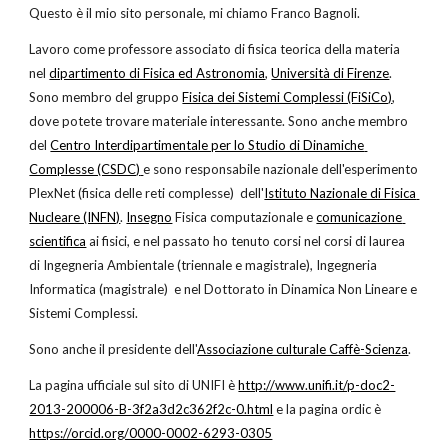
Questo è il mio sito personale, mi chiamo Franco Bagnoli.
Lavoro come professore associato di fisica teorica della materia 
nel
dipartimento di Fisica ed Astronomia
,
Università di Firenze
. 
Sono membro del gruppo 
Fisica dei Sistemi Complessi (FiSiCo)
, 
dove potete trovare materiale interessante. Sono anche membro 
del
Centro Interdipartimentale per lo Studio di Dinamiche 
Complesse (CSDC)
e sono responsabile nazionale dell'esperimento 
PlexNet (fisica delle reti complesse)  dell'
Istituto Nazionale di Fisica 
Nucleare (INFN)
.
Insegno
 Fisica computazionale e
comunicazione 
scientifica
 ai fisici, e nel passato ho tenuto corsi nel corsi di laurea 
di Ingegneria Ambientale (triennale e magistrale), Ingegneria 
Informatica (magistrale)  e nel Dottorato in Dinamica Non Lineare e 
Sistemi Complessi. 
Sono anche il presidente dell'
Associazione culturale Caffè-Scienza
.
La pagina ufficiale sul sito di UNIFI è
http://www.unifi.it/p-doc2-
2013-200006-B-3f2a3d2c362f2c-0.html
 e la pagina ordic è
https://orcid.org/0000-0002-6293-0305